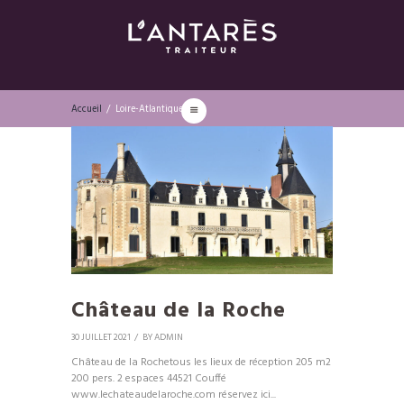
Accueil
Loire-Atlantique
Château de la Roche
30 JUILLET 2021
BY
ADMIN
Château de la Rochetous les lieux de réception 205 m2
200 pers. 2 espaces 44521 Couffé
www.lechateaudelaroche.com réservez ici...