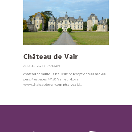
Château de Vair
23 JUILLET 2021
BY
ADMIN
château de vairtous les lieux de réception 900 m2 700
pers. 4 espaces 44150 Vair-sur-Loire
www.chateaudevair.com réservez ici...