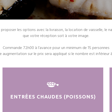
poser les options avec la livraison, la location de vaisselle, le nap
que votre réception soit à votre image.
Commande 72h00 à l’avance pour un minimum de 15 personnes
e augmentation sur le prix sera appliqué si le nombre est inférieur à
ENTRÉES CHAUDES (POISSONS)