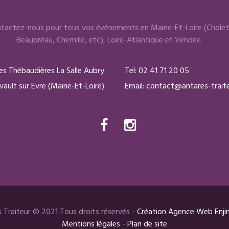
tactez-nous pour tous vos événements en Maine-Et-Loire (Cholet
Beaupréau, Chemillé, etc), Loire-Atlantique et Vendée.
des Thébaudières La Salle Aubry
Tel:
02 41 71 20 05
ault sur Evre (Maine-Et-Loire)
Email: contact@antares-traite
s Traiteur © 2021 Tous droits réservés -
Création Agence Web Enjin
Mentions légales
-
Plan de site