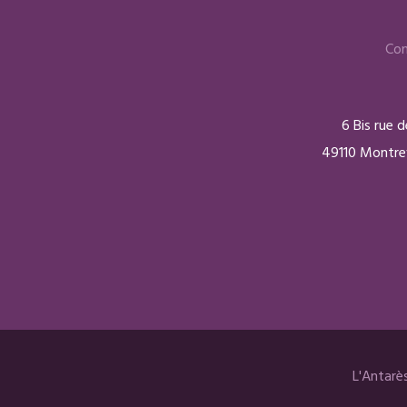
Con
6 Bis rue 
49110 Montrev
L'Antarè