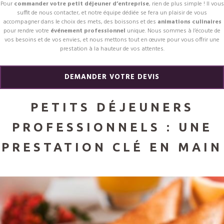
Pour
commander votre petit déjeuner d’entreprise
, rien de plus simple ! Il vous
suffit de nous contacter, et notre équipe dédiée se fera un plaisir de vous
accompagner dans le choix des mets, des boissons et des
animations culinaires
pour rendre votre
événement professionnel
unique. Nous sommes à l’écoute de
vos besoins et de vos envies, et nous mettons tout en œuvre pour vous offrir une
prestation à la hauteur de vos attentes.
DEMANDER VOTRE DEVIS
PETITS DÉJEUNERS
PROFESSIONNELS : UNE
PRESTATION CLÉ EN MAIN