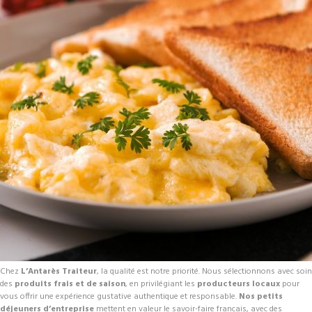
Chez
L’Antarès Traiteur
, la qualité est notre priorité. Nous sélectionnons avec soin
des
produits frais et de saison
, en privilégiant les
producteurs locaux
pour
vous offrir une expérience gustative authentique et responsable.
Nos petits
déjeuners d’entreprise
mettent en valeur le savoir-faire français, avec des