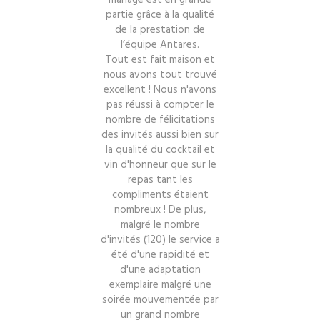
mariage est en grande
partie grâce à la qualité
u
de la prestation de
é
in
l’équipe Antares.
 de
Tout est fait maison et
c
nous avons tout trouvé
e
us
excellent ! Nous n'avons
no
os
pas réussi à compter le
nombre de félicitations
VO
des invités aussi bien sur
t
la qualité du cocktail et
vin d'honneur que sur le
N
,
repas tant les
E
compliments étaient
nombreux ! De plus,
malgré le nombre
s
d'invités (120) le service a
ou
été d'une rapidité et
e
d'une adaptation
exemplaire malgré une
soirée mouvementée par
U
un grand nombre
pa