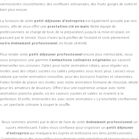
viennoiseries croustillantes, des confitures artisanales, des fruits gorgés de soleil et
bien plus encore.
La livraison de votre
petit déjeuner d’entreprise
est également assurée par nos
soins, afin de vous offrir une
prestation clé en main
. Notre équipe de
professionnels se charge de tout, de la préparation jusqu’à la mise en place, en
passant par le service. Vous n’avez qu’à profiter de l’instant et vivre pleinement
votre événement professionnel
, en toute sérénité.
Pour rendre votre
petit déjeuner professionnel
encore plus mémorable, nous
vous proposons une gamme d’
animations culinaires originales
qui sauront
émerveiller vos convives. Optez pour notre animation crêpes, pour régaler vos
invités avec des crêpes sucrées ou salées préparées sous leurs yeux. Laissez-vous
séduire par notre animation smoothie, pour des boissons fraîches et vitaminées.
Faites fondre de plaisir vos invités avec notre animation fontaine de chocolat, idéale
pour les amateurs de douceurs. Offrez-leur une expérience unique avec notre
animation plancha glacée, où les saveurs sucrées et salées se marient à la
perfection. Et enfin, émerveillez-les avec notre animation « La brochette s’enflamme
», un spectacle culinaire à couper le souffle.
Nous sommes animés par le désir de faire de votre
événement professionnel
un
succès retentissant. Faites-nous confiance pour organiser un
petit déjeuner
d’entreprise
qui marquera les esprits et renforcera vos liens professionnels.