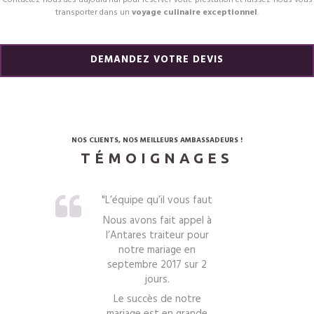
Contactez-nous dès aujourd’hui pour réserver votre prestation et laissez-nous vous
transporter dans un
voyage culinaire exceptionnel
.
DEMANDEZ VOTRE DEVIS
NOS CLIENTS, NOS MEILLEURS AMBASSADEURS !
TÉMOIGNAGES
L’équipe qu’il vous faut
ur
Nous avons fait appel à
l'
l’Antares traiteur pour
a
notre mariage en
j
septembre 2017 sur 2
de
jours.
et
a
Le succès de notre
par