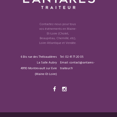
Contactez-nous pour tous
vos événements en Maine-
Et-Loire (Cholet,
Beaupréau, Chemillé, etc),
Loire-Atlantique et Vendée.
6 Bis rue des Thébaudières
Tel:
02 41 71 20 05
La Salle Aubry
Email: contact@antares-
49110 Montrevault sur Evre
traiteur.fr
(Maine-Et-Loire)