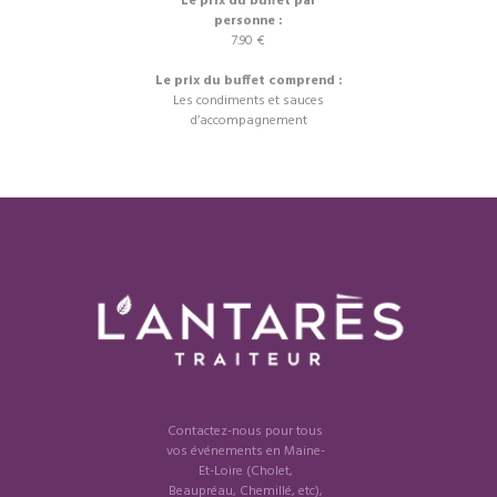
Le prix du buffet par
personne :
7.90 €
Le prix du buffet comprend :
Les condiments et sauces
d’accompagnement
Contactez-nous pour tous
vos événements en Maine-
Et-Loire (Cholet,
Beaupréau, Chemillé, etc),